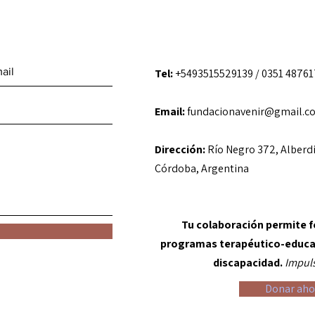
Tel:
+5493515529139 /
0351 48761
Email:
fundacionavenir@gmail.c
Dirección:
Río Negro 372, Alberdi
Córdoba, Argentina
Tu colaboración permite f
programas terapéutico-educat
discapacidad.
Impuls
Donar aho