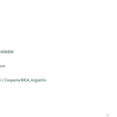
12406906
com
i / Coquena 8414, Argüello