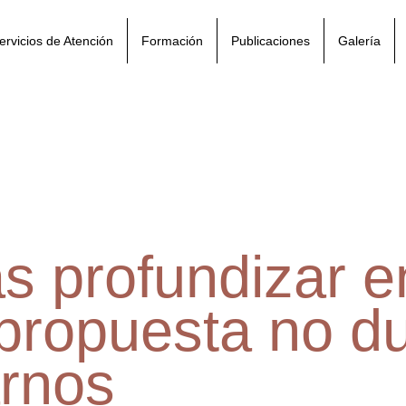
ervicios de Atención
Formación
Publicaciones
Galería
s profundizar e
 propuesta no d
arnos