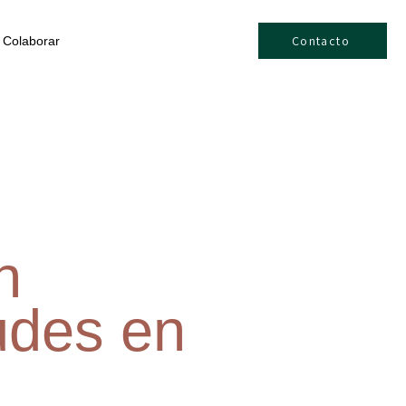
Contacto
Colaborar
n
udes en