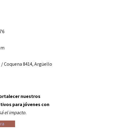
76
om
 / Coquena 8414, Argüello
ortalecer nuestros
ivos para jóvenes con
á el impacto.
ra