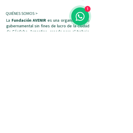
1
QUIÉNES SOMOS >
La
Fundación AVENIR
es una organización no
gubernamental sin fines de lucro de la ciudad
de Córdoba, Argentina, creada para el trabajo
con niños y adolescentes con discapacidad
mental y/o intelectual desde la perspectiva
del psicoanálisis de la orientación lacaniana.
Tel:
+54 9 3515529139
/
+54 9
3512406906
Email:
fundacionavenir@gmail.com
Dirección:
Río Negro 372, Alberdi /
Coquena 8414, Argüello
Córdoba, Argentina